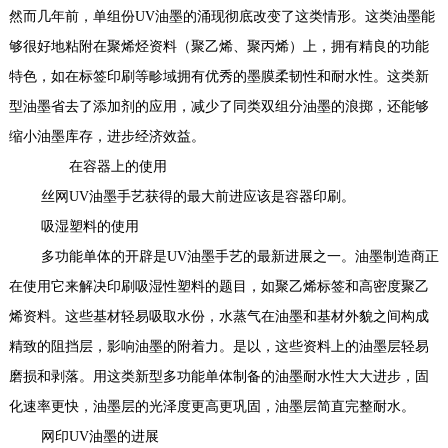
然而几年前，单组份UV油墨的涌现彻底改变了这类情形。这类油墨能
够很好地粘附在聚烯烃资料（聚乙烯、聚丙烯）上，拥有精良的功能
特色，如在标签印刷等畛域拥有优秀的墨膜柔韧性和耐水性。这类新
型油墨省去了添加剂的应用，减少了同类双组分油墨的浪掷，还能够
缩小油墨库存，进步经济效益。
在容器上的使用
丝网UV油墨手艺获得的最大前进应该是容器印刷。
吸湿塑料的使用
多功能单体的开辟是
UV油墨
手艺的最新进展之一。油墨制造商正
在使用它来解决印刷吸湿性塑料的题目，如聚乙烯标签和高密度聚乙
烯资料。这些基材轻易吸取水份，水蒸气在油墨和基材外貌之间构成
精致的阻挡层，影响油墨的附着力。是以，这些资料上的油墨层轻易
磨损和剥落。用这类新型多功能单体制备的油墨耐水性大大进步，固
化速率更快，油墨层的光泽度更高更巩固，油墨层简直完整耐水。
网印UV油墨的进展