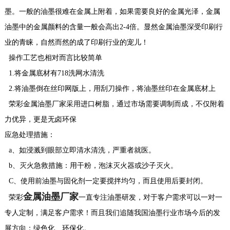
墨。一般的油墨很难在金属上附着，如果需要良好的金属光泽，金属
油墨中的金属颜料的含量一般会高出2-4倍。显然金属油墨深受印刷行
业的青睐，自然而然的成了印刷行业的宠儿！
操作工艺也相对而言比较简单
1.将金属底材有718洗网水清洗
2.将油墨倒在丝印网版上，用刮刀操作，将油墨丝印在金属底材上
荣彩金属油墨厂家采用进口树脂，通过市场需要调制而成，不仅附着
力优异，更是无卤环保
应急处理措施：
a、如浸溅到眼部立即清水清洗，严重者就医。
b、灭火急救措施：用干粉，泡沫灭火器或沙子灭火。
C、使用前油墨与固化剂一定要搅拌均匀，而且使用后要封闭。
金属油墨厂家
荣彩
一直专注油墨研发，对于客户需求可以一对一
专人定制，满足客户需求！而且我们追随我国油墨行业市场今后的发
展方向：绿色化、环保化。