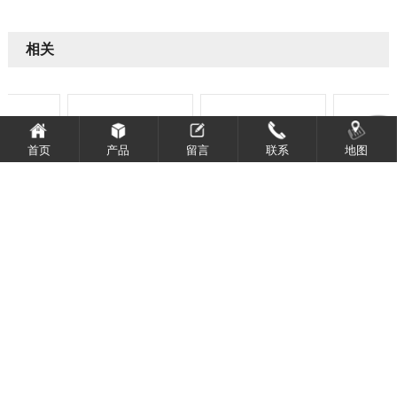
相关
首页
产品
留言
联系
地图
BS料油墨
ET系列TPU软胶油墨
586橡胶漆表面油墨
XY硅
相关打样
硅胶材料
UV面材料
橡胶材料
五金电镀
经典案例
其他案例