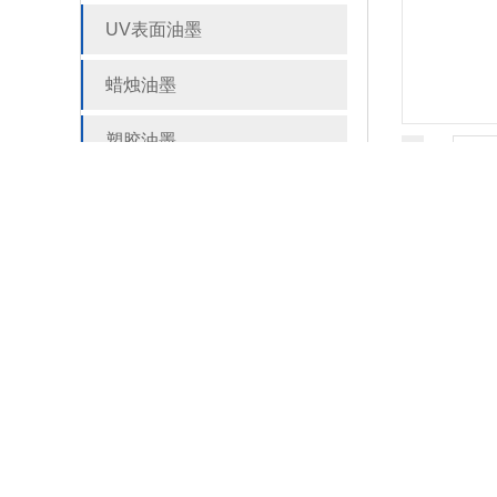
UV表面油墨
蜡烛油墨
塑胶油墨
玻璃油墨
无卤油墨
其他油墨
稀释剂 固化剂 油墨辅助剂
刮刮卡油墨
UD地板油墨