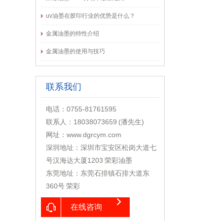
uv油墨在胶印行业的优势是什么？
金属油墨的特性介绍
金属油墨的使用与技巧
联系我们
电话：0755-81761595
联系人：18038073659 (潘先生)
网址：www.dgrcym.com
深圳地址：深圳市宝安区松岗大道七
号汉海达大厦1203 荣彩油墨
东莞地址：东莞石排镇石排大道东
360号 荣彩
在线咨询