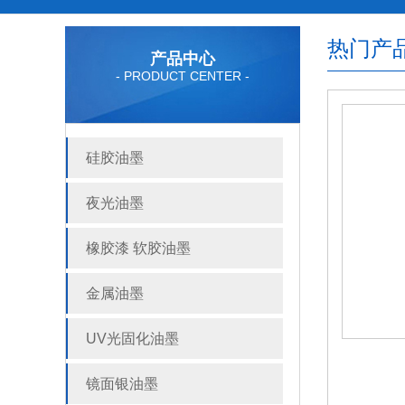
热门产
产品中心
- PRODUCT CENTER -
硅胶油墨
夜光油墨
橡胶漆 软胶油墨
金属油墨
UV光固化油墨
镜面银油墨