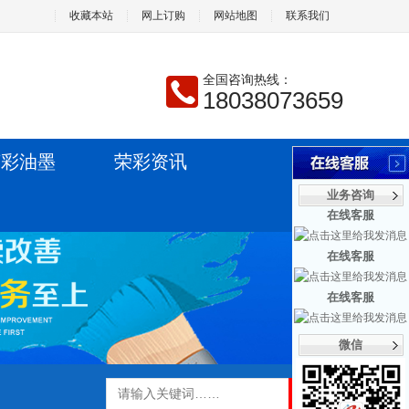
收藏本站
网上订购
网站地图
联系我们
全国咨询热线：
18038073659
荣彩油墨
荣彩资讯
业务咨询
在线客服
在线客服
在线客服
微信
搜索