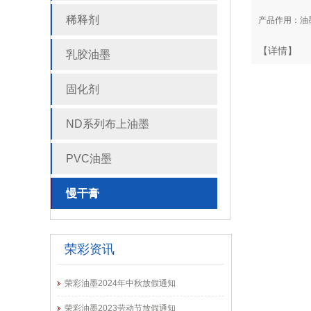
稀释剂
产品作用：油
【详情】
乳胶油墨
固化剂
ND系列布上油墨
PVC油墨
慢干膏
荣彩资讯
荣彩油墨2024年中秋放假通知
荣彩油墨2023劳动节放假通知