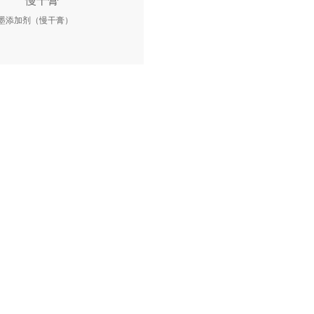
慢干膏
墨添加剂（慢干膏）