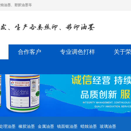
蜡烛油墨、塑胶油墨等
合作客户
专业调色打样
关于
免处理油墨
橡胶油墨
金属油墨
镜面银油墨
蜡烛油墨
玻璃油墨